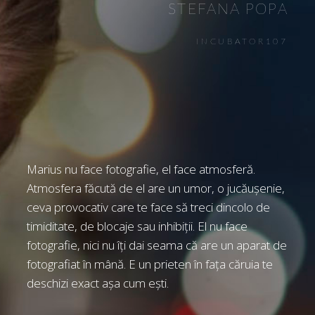
STEFANA POPA
INCUBATOR107
Marius nu face fotografie, el face atmosferă.
Atmosfera făcută de el are un umor, o jucăușenie,
ceva provocativ care te face să treci dincolo de
timiditate, de blocaje sau inhibiții. El nu face
fotografie, nici nu îți dai seama că are un aparat de
fotografiat în mână. E un prieten în fața căruia te
deschizi exact așa cum ești.